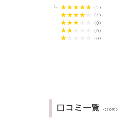
（2）
（4）
（0）
（0）
（0）
口コミ一覧
＜30代＞