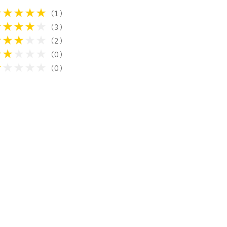
（1）
（3）
（2）
（0）
（0）