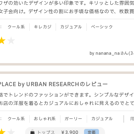
ワザの効いたデザインが多い印象です。キリッとした雰囲
女子会向け。デザイン性の割にお手頃な価格なので、枚数買
：
クール系
キレカジ
カジュアル
ベーシック
by
nanana_na
さん(3
PLACE by URBAN RESEARCH
のレビュー
格でトレンドのファッションができます。シンプルなデザ
お店の洋服を着るとカジュアルにおしゃれに見えるのでと
：
クール系
おしゃれ系
ガーリー
カジュアル
トップス
￥3,900
定価