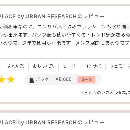
PLACE by URBAN RESEARCH
のレビュー
く価格帯なのに、コンサバ系も攻めファッションも取り揃
けが出来ます。バッグ類も使いやすくてトレンド感がある
いるので、通年で使用が可能です。メンズ展開もあるので
。
：
きれい系
おしゃれ系
モード
コンサバ
フェミニ
バッグ
￥5,000
セール
by
とくめい
さん(36歳/
PLACE by URBAN RESEARCH
のレビュー