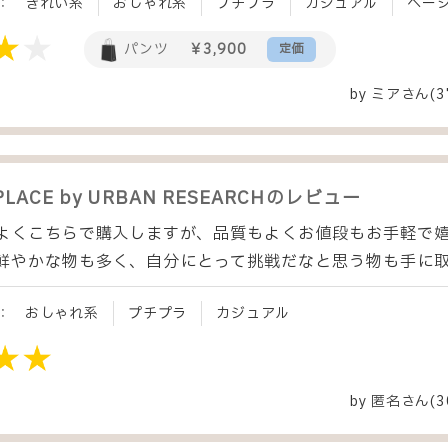
：
きれい系
おしゃれ系
プチプラ
カジュアル
ベー
パンツ
￥3,900
定価
by
ミア
さん(3
PLACE by URBAN RESEARCH
のレビュー
よくこちらで購入しますが、品質もよくお値段もお手軽で
鮮やかな物も多く、自分にとって挑戦だなと思う物も手に
：
おしゃれ系
プチプラ
カジュアル
by
匿名
さん(3