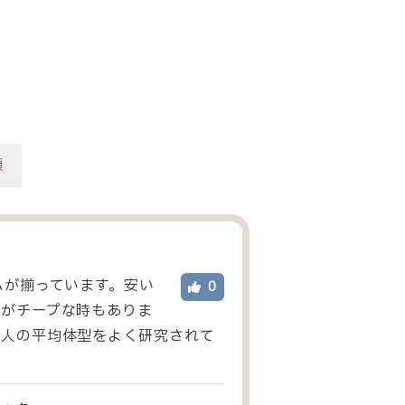
順
ムが揃っています。安い
0
材がチープな時もありま
本人の平均体型をよく研究されて