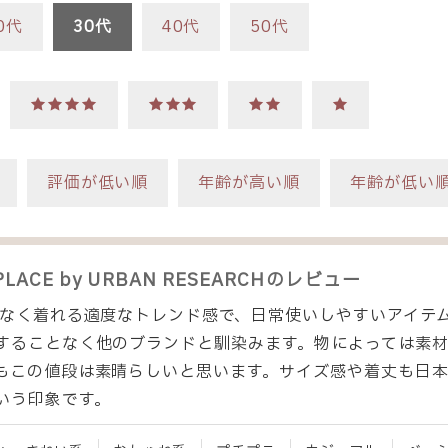
0代
30代
40代
50代
★★★★
★★★
★★
★
評価が低い順
年齢が高い順
年齢が低い
PLACE by URBAN RESEARCH
のレビュー
抗なく着れる適度なトレンド感で、日常使いしやすいアイテ
することなく他のブランドと馴染みます。物によっては素
もこの値段は素晴らしいと思います。サイズ感や着丈も日
いう印象です。