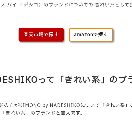
KO（キモノ バイ ナデシコ）のブランドについての きれい系と
楽天市場で探す
amazonで探す
NADESHIKOって「きれい系」の
0％の方が
KIMONO by NADESHIKO
について「
きれい系
」
IKO＝「きれい系」のブランドと言えます。