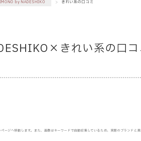
IMONO by NADESHIKO
きれい系の口コミ
 NADESHIKO×きれい系の
のページへ移動します。また、画像はキーワードで自動収集しているため、実際のブランドと異