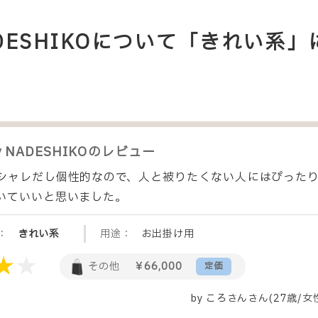
 NADESHIKOについて「きれい
y NADESHIKO
のレビュー
シャレだし個性的なので、人と被りたくない人にはぴった
いていいと思いました。
：
きれい系
用途：
お出掛け用
その他
￥66,000
定価
by
ころさん
さん(27歳/女